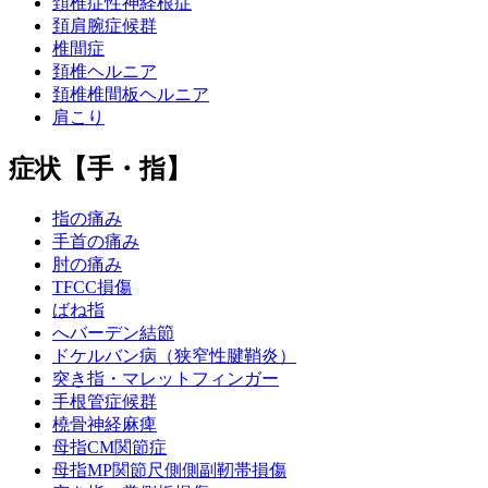
頚椎症性神経根症
頚肩腕症候群
椎間症
頚椎ヘルニア
頚椎椎間板ヘルニア
肩こり
症状【手・指】
指の痛み
手首の痛み
肘の痛み
TFCC損傷
ばね指
へバーデン結節
ドケルバン病（狭窄性腱鞘炎）
突き指・マレットフィンガー
手根管症候群
橈骨神経麻痺
母指CM関節症
母指MP関節尺側側副靭帯損傷