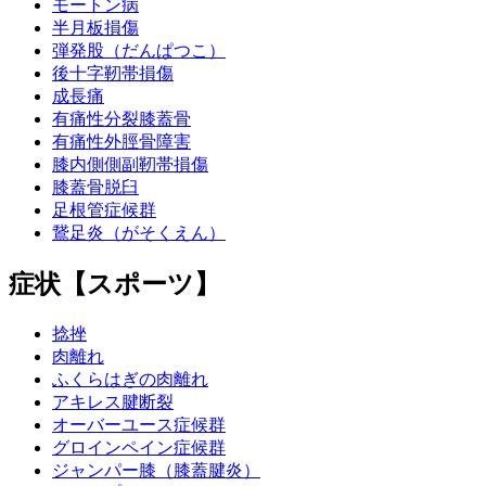
モートン病
半月板損傷
弾発股（だんぱつこ）
後十字靭帯損傷
成長痛
有痛性分裂膝蓋骨
有痛性外脛骨障害
膝内側側副靭帯損傷
膝蓋骨脱臼
足根管症候群
鵞足炎（がそくえん）
症状【スポーツ】
捻挫
肉離れ
ふくらはぎの肉離れ
アキレス腱断裂
オーバーユース症候群
グロインペイン症候群
ジャンパー膝（膝蓋腱炎）