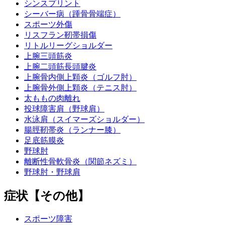
シンスプリント
シーバー病（踵骨骨端症）
スポーツ外傷
リスフラン靭帯損傷
リトルリーグショルダー
上腕三頭筋炎
上腕二頭筋長頭腱炎
上腕骨内側上顆炎（ゴルフ肘）
上腕骨外側上顆炎（テニス肘）
太ももの肉離れ
投球障害肩（野球肩）
水泳肩（スイマーズショルダー）
腸脛靭帯炎（ランナー膝）
足底筋膜炎
野球肘
離断性骨軟骨炎（関節ネズミ）
野球肘・野球肩
症状【その他】
スポーツ障害