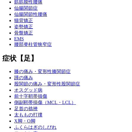
筋筋膜性腰痛
仙腸関節症
仙腸関節性腰痛
猫背矯正
姿勢矯正
骨盤矯正
EMS
腰部脊柱管狭窄症
症状【足】
膝の痛み・変形性膝関節症
踵の痛み
股関節の痛み・変形性股関節症
オスグッド病
前十字靭帯損傷
側副靭帯損傷（MCL・LCL）
足首の捻挫
太ももの打撲
X脚・O脚
ふくらはぎのしびれ