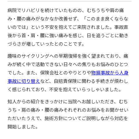
病院でリハビリを続けていたものの、むちうちや肩の痛
み・腰の痛みがなかなか改善せず、「このまま良くならな
いのでは」という不安を抱えてご来院されました。事故直
後から首・肩・腰に強い痛みを感じ、日を追うごとに動き
づらさが増していったとのことです。
趣味のサイクリングへの早期復帰を強く望まれており、痛
みが続く中で活動できない日々への焦りもお悩みのひとつ
でした。また、保険会社とのやりとりや
物損事故から人身
事故に切り替え
など、自賠責保険に関わる手続きが煩わし
く感じられており、不安を抱えていらっしゃいました。
知人からの紹介をきっかけに当院へお越しいただき、むち
うち・肩の痛み・腰の痛みそれぞれのお悩みをお聞かせい
ただいたうえで、施術方針についてご説明しながら対応を
開始しました。