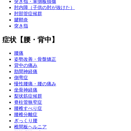
突き指・掌側板損傷
肘内障（子供の肘が抜けた）
肘部管症候群
腱鞘炎
突き指
症状【腰・背中】
腰痛
姿勢改善・骨盤矯正
背中の痛み
肋間神経痛
側弯症
慢性腰痛・腰の痛み
坐骨神経痛
梨状筋症候群
脊柱管狭窄症
腰椎すべり症
腰椎分離症
ぎっくり腰
椎間板ヘルニア