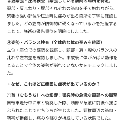
③筋緊張・圧痛検査（緊張している筋肉の場所を特定）
頸部・肩まわり・腰部それぞれの筋肉を手で触れながら、
緊張の強い部位や圧迫時に痛みが出る箇所を丁寧に確認し
ました。どの筋肉が防御的に硬くなっているかを把握する
ことで、施術の優先順位を明確にしました。
④姿勢・バランス検査（全体的な体の歪みを確認）
立位・座位での姿勢を観察し、頸部・肩・腰のバランスの
乱れや左右差を確認しました。事故後に体がかばい動作を
とることで全体の姿勢が崩れていないかをチェックしまし
た。
・なぜ、これほど広範囲に症状が出ているのか？
①首（むちうち）への影響：衝突時の急激な頸部への衝撃
自転車走行中に車と衝突した際、頸部が急激に前後へ揺さ
ぶられたことでむちうちが生じました。頸椎周辺の筋肉・
靭帯が損傷し、痛みや張りが持続している状態でした。