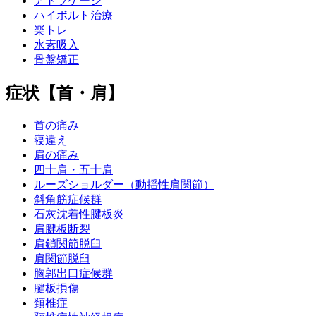
アトラゲージ
ハイボルト治療
楽トレ
水素吸入
骨盤矯正
症状【首・肩】
首の痛み
寝違え
肩の痛み
四十肩・五十肩
ルーズショルダー（動揺性肩関節）
斜角筋症候群
石灰沈着性腱板炎
肩腱板断裂
肩鎖関節脱臼
肩関節脱臼
胸郭出口症候群
腱板損傷
頚椎症