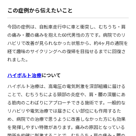
この症例から伝えたいこと
今回の症例は、自転車走行中に車と衝突し、むちうち・肩
の痛み・腰の痛みを抱えた60代男性の方です。病院でのリ
ハビリで改善が見られなかった状態から、約4ヶ月の通院を
経て趣味のサイクリングへの復帰を目指せるまでに回復さ
れました。
ハイボルト治療
について
ハイボルト治療は、高電圧の電気刺激を深部組織に届ける
ことで、むちうちによる頸部の炎症や、肩・腰の深層にあ
る筋肉のこわばりにアプローチできる施術です。一般的な
リハビリや電気治療では届きにくい部位にも作用するた
め、病院での治療で思うように改善しなかった方にも効果
を発揮しやすい特徴があります。痛みの原因となっている
箇所を的確に刺激することで、むちうち・肩の痛み・腰の