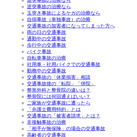
追突事故の治療なら
逆突事故の治療なら
玉突き事故によるケガの治療なら
自損事故（単独事故）の治療
交通事故の加害者になってしまった方へ
雨の日の交通事故
通勤中の交通事故
歩行中の交通事故
バイク事故
自転車事故の治療
社用車・社用バイクでの交通事故
勤務中の交通事故
交通事故の「休業損害」相談
交通事故後の「転院」「併院」
整形外科と整骨院の違いは？
整骨院には何回通えばいい？
ご家族が交通事故に遭ったら
「弁護士費用特約」とは
交通事故の「被害者請求」とは？
非接触事故の治療
「相手が無保険」の場合の交通事故
高齢者の交通事故