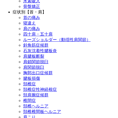
水素吸入
骨盤矯正
症状別【首・肩】
首の痛み
寝違え
肩の痛み
四十肩・五十肩
ルーズショルダー（動揺性肩関節）
斜角筋症候群
石灰沈着性腱板炎
肩腱板断裂
肩鎖関節脱臼
肩関節脱臼
胸郭出口症候群
腱板損傷
頚椎症
頚椎症性神経根症
頚肩腕症候群
椎間症
頚椎ヘルニア
頚椎椎間板ヘルニア
肩こり