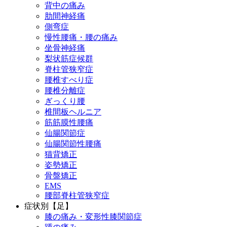
背中の痛み
肋間神経痛
側弯症
慢性腰痛・腰の痛み
坐骨神経痛
梨状筋症候群
脊柱管狭窄症
腰椎すべり症
腰椎分離症
ぎっくり腰
椎間板ヘルニア
筋筋膜性腰痛
仙腸関節症
仙腸関節性腰痛
猫背矯正
姿勢矯正
骨盤矯正
EMS
腰部脊柱管狭窄症
症状別【足】
膝の痛み・変形性膝関節症