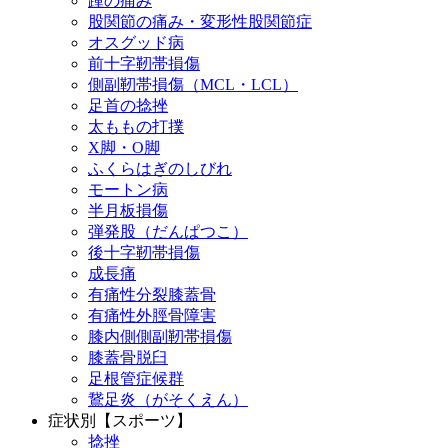
踵の痛み
股関節の痛み・変形性股関節症
オスグッド病
前十字靭帯損傷
側副靭帯損傷（MCL・LCL）
足首の捻挫
太ももの打撲
X脚・O脚
ふくらはぎのしびれ
モートン病
半月板損傷
弾発股（だんぱつこ）
後十字靭帯損傷
成長痛
有痛性分裂膝蓋骨
有痛性外脛骨障害
膝内側側副靭帯損傷
膝蓋骨脱臼
足根管症候群
鵞足炎（がそくえん）
症状別【スポーツ】
捻挫