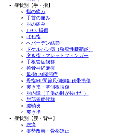
症状別【手・指】
指の痛み
手首の痛み
肘の痛み
TFCC損傷
ばね指
へバーデン結節
ドケルバン病（狭窄性腱鞘炎）
突き指・マレットフィンガー
手根管症候群
橈骨神経麻痺
母指CM関節症
母指MP関節尺側側副靭帯損傷
突き指・掌側板損傷
肘内障（子供の肘が抜けた）
肘部管症候群
腱鞘炎
突き指
症状別【腰・背中】
腰痛
姿勢改善・骨盤矯正