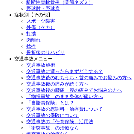
離断性骨軟骨炎（関節ネズミ）
野球肘・野球肩
症状別【その他】
スポーツ障害
外傷（ケガ）
打撲
肉離れ
捻挫
骨折後のリハビリ
交通事故メニュー
交通事故施術
交通事故に遭ったらまずどうする？
交通事故後のむちうち・首の痛みでお悩みの方へ
交通事故後の痛みが続く方へ
交通事故後の腰痛・腰の痛みでお悩みの方へ
「物損事故」のまま身体が痛い方へ
「自賠責保険」とは？
交通事故の慰謝料・治療費について
交通事故の保険について
交通事故の「任意保険」活用法
「衝突事故」の治療なら