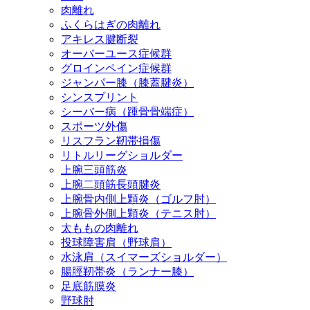
肉離れ
ふくらはぎの肉離れ
アキレス腱断裂
オーバーユース症候群
グロインペイン症候群
ジャンパー膝（膝蓋腱炎）
シンスプリント
シーバー病（踵骨骨端症）
スポーツ外傷
リスフラン靭帯損傷
リトルリーグショルダー
上腕三頭筋炎
上腕二頭筋長頭腱炎
上腕骨内側上顆炎（ゴルフ肘）
上腕骨外側上顆炎（テニス肘）
太ももの肉離れ
投球障害肩（野球肩）
水泳肩（スイマーズショルダー）
腸脛靭帯炎（ランナー膝）
足底筋膜炎
野球肘