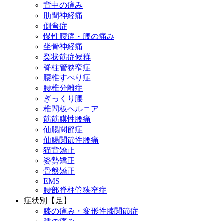
背中の痛み
肋間神経痛
側弯症
慢性腰痛・腰の痛み
坐骨神経痛
梨状筋症候群
脊柱管狭窄症
腰椎すべり症
腰椎分離症
ぎっくり腰
椎間板ヘルニア
筋筋膜性腰痛
仙腸関節症
仙腸関節性腰痛
猫背矯正
姿勢矯正
骨盤矯正
EMS
腰部脊柱管狭窄症
症状別【足】
膝の痛み・変形性膝関節症