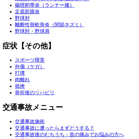
腸脛靭帯炎（ランナー膝）
足底筋膜炎
野球肘
離断性骨軟骨炎（関節ネズミ）
野球肘・野球肩
症状【その他】
スポーツ障害
外傷（ケガ）
打撲
肉離れ
捻挫
骨折後のリハビリ
交通事故メニュー
交通事故施術
交通事故に遭ったらまずどうする？
交通事故後のむちうち・首の痛みでお悩みの方へ