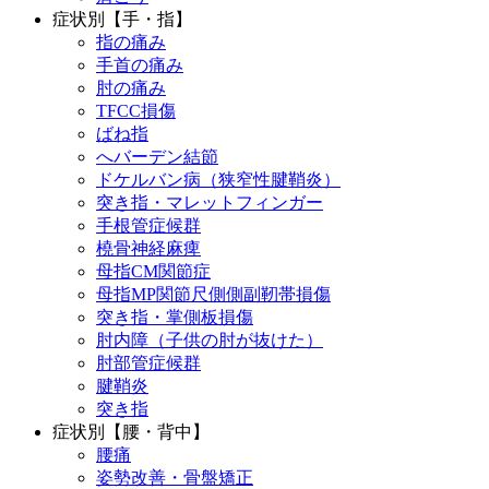
症状別【手・指】
指の痛み
手首の痛み
肘の痛み
TFCC損傷
ばね指
へバーデン結節
ドケルバン病（狭窄性腱鞘炎）
突き指・マレットフィンガー
手根管症候群
橈骨神経麻痺
母指CM関節症
母指MP関節尺側側副靭帯損傷
突き指・掌側板損傷
肘内障（子供の肘が抜けた）
肘部管症候群
腱鞘炎
突き指
症状別【腰・背中】
腰痛
姿勢改善・骨盤矯正