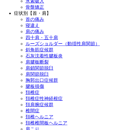
水素吸入
骨盤矯正
症状別【首・肩】
首の痛み
寝違え
肩の痛み
四十肩・五十肩
ルーズショルダー（動揺性肩関節）
斜角筋症候群
石灰沈着性腱板炎
肩腱板断裂
肩鎖関節脱臼
肩関節脱臼
胸郭出口症候群
腱板損傷
頚椎症
頚椎症性神経根症
頚肩腕症候群
椎間症
頚椎ヘルニア
頚椎椎間板ヘルニア
肩こり