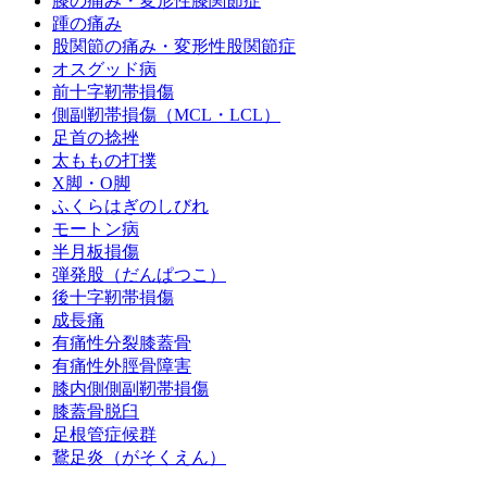
膝の痛み・変形性膝関節症
踵の痛み
股関節の痛み・変形性股関節症
オスグッド病
前十字靭帯損傷
側副靭帯損傷（MCL・LCL）
足首の捻挫
太ももの打撲
X脚・O脚
ふくらはぎのしびれ
モートン病
半月板損傷
弾発股（だんぱつこ）
後十字靭帯損傷
成長痛
有痛性分裂膝蓋骨
有痛性外脛骨障害
膝内側側副靭帯損傷
膝蓋骨脱臼
足根管症候群
鵞足炎（がそくえん）