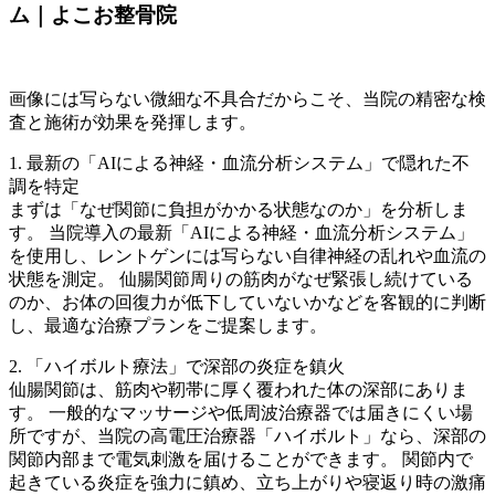
ム｜よこお整骨院
画像には写らない微細な不具合だからこそ、当院の精密な検
査と施術が効果を発揮します。
1. 最新の「AIによる神経・血流分析システム」で隠れた不
調を特定
まずは「なぜ関節に負担がかかる状態なのか」を分析しま
す。 当院導入の最新「AIによる神経・血流分析システム」
を使用し、レントゲンには写らない自律神経の乱れや血流の
状態を測定。 仙腸関節周りの筋肉がなぜ緊張し続けている
のか、お体の回復力が低下していないかなどを客観的に判断
し、最適な治療プランをご提案します。
2. 「ハイボルト療法」で深部の炎症を鎮火
仙腸関節は、筋肉や靭帯に厚く覆われた体の深部にありま
す。 一般的なマッサージや低周波治療器では届きにくい場
所ですが、当院の高電圧治療器「ハイボルト」なら、深部の
関節内部まで電気刺激を届けることができます。 関節内で
起きている炎症を強力に鎮め、立ち上がりや寝返り時の激痛