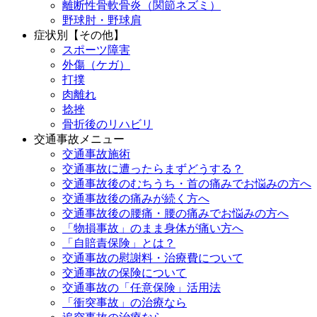
離断性骨軟骨炎（関節ネズミ）
野球肘・野球肩
症状別【その他】
スポーツ障害
外傷（ケガ）
打撲
肉離れ
捻挫
骨折後のリハビリ
交通事故メニュー
交通事故施術
交通事故に遭ったらまずどうする？
交通事故後のむちうち・首の痛みでお悩みの方へ
交通事故後の痛みが続く方へ
交通事故後の腰痛・腰の痛みでお悩みの方へ
「物損事故」のまま身体が痛い方へ
「自賠責保険」とは？
交通事故の慰謝料・治療費について
交通事故の保険について
交通事故の「任意保険」活用法
「衝突事故」の治療なら