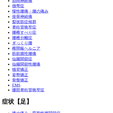
肋間神経痛
側弯症
慢性腰痛・腰の痛み
坐骨神経痛
梨状筋症候群
脊柱管狭窄症
腰椎すべり症
腰椎分離症
ぎっくり腰
椎間板ヘルニア
筋筋膜性腰痛
仙腸関節症
仙腸関節性腰痛
猫背矯正
姿勢矯正
骨盤矯正
EMS
腰部脊柱管狭窄症
症状【足】