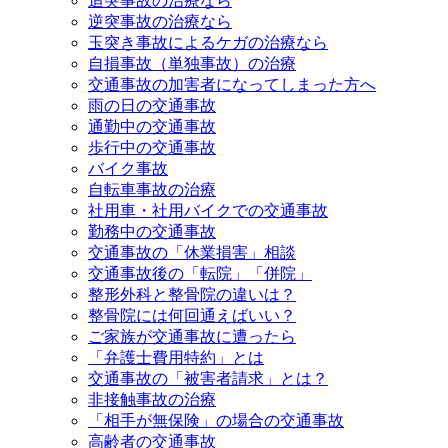
追突事故の治療なら
逆突事故の治療なら
玉突き事故によるケガの治療なら
自損事故（単独事故）の治療
交通事故の加害者になってしまった方へ
雨の日の交通事故
通勤中の交通事故
歩行中の交通事故
バイク事故
自転車事故の治療
社用車・社用バイクでの交通事故
勤務中の交通事故
交通事故の「休業損害」相談
交通事故後の「転院」「併院」
整形外科と整骨院の違いは？
整骨院には何回通えばいい？
ご家族が交通事故に遭ったら
「弁護士費用特約」とは
交通事故の「被害者請求」とは？
非接触事故の治療
「相手が無保険」の場合の交通事故
高齢者の交通事故