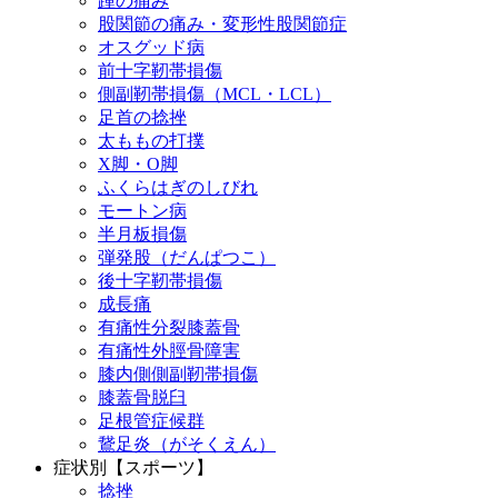
踵の痛み
股関節の痛み・変形性股関節症
オスグッド病
前十字靭帯損傷
側副靭帯損傷（MCL・LCL）
足首の捻挫
太ももの打撲
X脚・O脚
ふくらはぎのしびれ
モートン病
半月板損傷
弾発股（だんぱつこ）
後十字靭帯損傷
成長痛
有痛性分裂膝蓋骨
有痛性外脛骨障害
膝内側側副靭帯損傷
膝蓋骨脱臼
足根管症候群
鵞足炎（がそくえん）
症状別【スポーツ】
捻挫