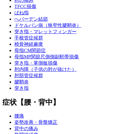
肘の痛み
TFCC損傷
ばね指
へバーデン結節
ドケルバン病（狭窄性腱鞘炎）
突き指・マレットフィンガー
手根管症候群
橈骨神経麻痺
母指CM関節症
母指MP関節尺側側副靭帯損傷
突き指・掌側板損傷
肘内障（子供の肘が抜けた）
肘部管症候群
腱鞘炎
突き指
症状【腰・背中】
腰痛
姿勢改善・骨盤矯正
背中の痛み