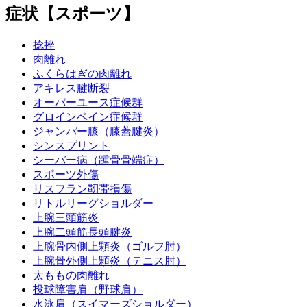
症状【スポーツ】
捻挫
肉離れ
ふくらはぎの肉離れ
アキレス腱断裂
オーバーユース症候群
グロインペイン症候群
ジャンパー膝（膝蓋腱炎）
シンスプリント
シーバー病（踵骨骨端症）
スポーツ外傷
リスフラン靭帯損傷
リトルリーグショルダー
上腕三頭筋炎
上腕二頭筋長頭腱炎
上腕骨内側上顆炎（ゴルフ肘）
上腕骨外側上顆炎（テニス肘）
太ももの肉離れ
投球障害肩（野球肩）
水泳肩（スイマーズショルダー）