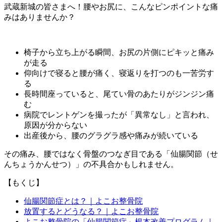
武蔵新城の皆さまへ！腰やお尻に、こんなピンポイントな痛
みはありませんか？
椅子から立ち上がる瞬間、お尻の片側にピキッと痛み
が走る
仰向けで寝ると腰が痛く、寝返りを打つのも一苦労す
る
長時間座っていると、尾てい骨のあたりがジンジン痛
む
病院でレントゲンを撮ったが「異常なし」と言われ、
原因が分からない
出産後から、腰のグラグラ感や痛みが続いている
その痛み、腰ではなく骨盤のつなぎ目である「仙腸関節（せ
んちょうかんせつ）」の不具合かもしれません。
【もくじ】
仙腸関節症とは？｜よこお整骨院
放置するとどうなる？｜よこお整骨院
よこお整骨院の「仙腸関節症」根本改善プログラム｜