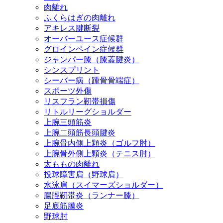
肉離れ
ふくらはぎの肉離れ
アキレス腱断裂
オーバーユース症候群
グロインペイン症候群
ジャンパー膝（膝蓋腱炎）
シンスプリント
シーバー病（踵骨骨端症）
スポーツ外傷
リスフラン靭帯損傷
リトルリーグショルダー
上腕三頭筋炎
上腕二頭筋長頭腱炎
上腕骨内側上顆炎（ゴルフ肘）
上腕骨外側上顆炎（テニス肘）
太ももの肉離れ
投球障害肩（野球肩）
水泳肩（スイマーズショルダー）
腸脛靭帯炎（ランナー膝）
足底筋膜炎
野球肘