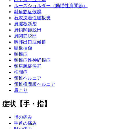
ルーズショルダー（動揺性肩関節）
斜角筋症候群
石灰沈着性腱板炎
肩腱板断裂
肩鎖関節脱臼
肩関節脱臼
胸郭出口症候群
腱板損傷
頚椎症
頚椎症性神経根症
頚肩腕症候群
椎間症
頚椎ヘルニア
頚椎椎間板ヘルニア
肩こり
症状【手・指】
指の痛み
手首の痛み