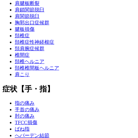
肩腱板断裂
肩鎖関節脱臼
肩関節脱臼
胸郭出口症候群
腱板損傷
頚椎症
頚椎症性神経根症
頚肩腕症候群
椎間症
頚椎ヘルニア
頚椎椎間板ヘルニア
肩こり
症状【手・指】
指の痛み
手首の痛み
肘の痛み
TFCC損傷
ばね指
へバーデン結節