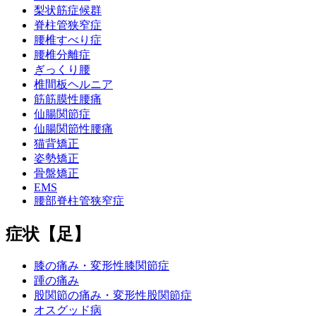
梨状筋症候群
脊柱管狭窄症
腰椎すべり症
腰椎分離症
ぎっくり腰
椎間板ヘルニア
筋筋膜性腰痛
仙腸関節症
仙腸関節性腰痛
猫背矯正
姿勢矯正
骨盤矯正
EMS
腰部脊柱管狭窄症
症状【足】
膝の痛み・変形性膝関節症
踵の痛み
股関節の痛み・変形性股関節症
オスグッド病