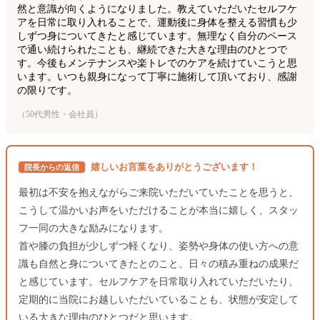
然と意識が向くようになりました。教えていただいたセルフケ
アを日常に取り入れることで、運動後に身体を整える習慣も少
しずつ身についてきたと感じています。無理なく自分のペース
で通い続けられたことも、継続できた大きな理由のひとつで
す。今後もメンテナンスや楽トレでのケアを続けていこうと思
います。いつも親身になって丁寧に施術して頂いており、感謝
の限りです。
（50代男性・会社員）
嬉しいお言葉をありがとうございます！
院長からの返信
最初は不安を抱えながらご来院いただいていたことを思うと、
こうして温かいお声をいただけることが本当に嬉しく、スタッ
フ一同の大きな励みになります。
首や膝の負担が少しずつ軽くなり、姿勢や身体の使い方への意
識も自然と身についてきたとのこと、日々の積み重ねの成果だ
と感じています。セルフケアを日常取り入れていただいたり、
定期的に当院にお越しいただいていることも、状態が安定して
いる大きな理由のひとつだと思います。