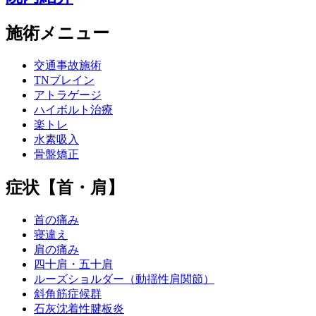
施術メニュー
交通事故施術
TNブレイン
アトラゲージ
ハイボルト治療
楽トレ
水素吸入
骨盤矯正
症状【首・肩】
首の痛み
寝違え
肩の痛み
四十肩・五十肩
ルーズショルダー（動揺性肩関節）
斜角筋症候群
石灰沈着性腱板炎