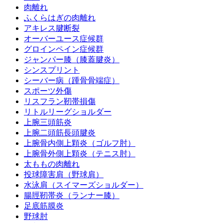
肉離れ
ふくらはぎの肉離れ
アキレス腱断裂
オーバーユース症候群
グロインペイン症候群
ジャンパー膝（膝蓋腱炎）
シンスプリント
シーバー病（踵骨骨端症）
スポーツ外傷
リスフラン靭帯損傷
リトルリーグショルダー
上腕三頭筋炎
上腕二頭筋長頭腱炎
上腕骨内側上顆炎（ゴルフ肘）
上腕骨外側上顆炎（テニス肘）
太ももの肉離れ
投球障害肩（野球肩）
水泳肩（スイマーズショルダー）
腸脛靭帯炎（ランナー膝）
足底筋膜炎
野球肘