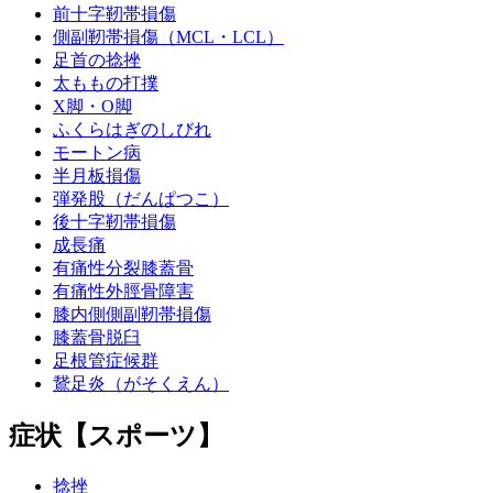
前十字靭帯損傷
側副靭帯損傷（MCL・LCL）
足首の捻挫
太ももの打撲
X脚・O脚
ふくらはぎのしびれ
モートン病
半月板損傷
弾発股（だんぱつこ）
後十字靭帯損傷
成長痛
有痛性分裂膝蓋骨
有痛性外脛骨障害
膝内側側副靭帯損傷
膝蓋骨脱臼
足根管症候群
鵞足炎（がそくえん）
症状【スポーツ】
捻挫