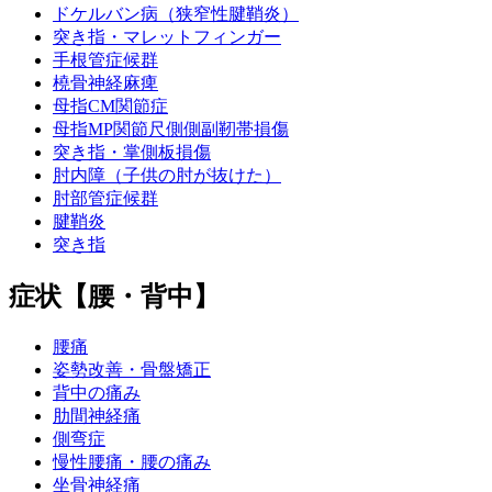
ドケルバン病（狭窄性腱鞘炎）
突き指・マレットフィンガー
手根管症候群
橈骨神経麻痺
母指CM関節症
母指MP関節尺側側副靭帯損傷
突き指・掌側板損傷
肘内障（子供の肘が抜けた）
肘部管症候群
腱鞘炎
突き指
症状【腰・背中】
腰痛
姿勢改善・骨盤矯正
背中の痛み
肋間神経痛
側弯症
慢性腰痛・腰の痛み
坐骨神経痛