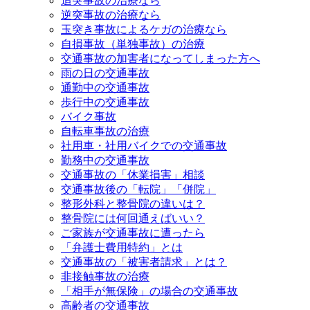
追突事故の治療なら
逆突事故の治療なら
玉突き事故によるケガの治療なら
自損事故（単独事故）の治療
交通事故の加害者になってしまった方へ
雨の日の交通事故
通勤中の交通事故
歩行中の交通事故
バイク事故
自転車事故の治療
社用車・社用バイクでの交通事故
勤務中の交通事故
交通事故の「休業損害」相談
交通事故後の「転院」「併院」
整形外科と整骨院の違いは？
整骨院には何回通えばいい？
ご家族が交通事故に遭ったら
「弁護士費用特約」とは
交通事故の「被害者請求」とは？
非接触事故の治療
「相手が無保険」の場合の交通事故
高齢者の交通事故