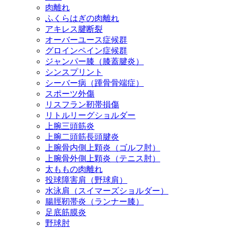
肉離れ
ふくらはぎの肉離れ
アキレス腱断裂
オーバーユース症候群
グロインペイン症候群
ジャンパー膝（膝蓋腱炎）
シンスプリント
シーバー病（踵骨骨端症）
スポーツ外傷
リスフラン靭帯損傷
リトルリーグショルダー
上腕三頭筋炎
上腕二頭筋長頭腱炎
上腕骨内側上顆炎（ゴルフ肘）
上腕骨外側上顆炎（テニス肘）
太ももの肉離れ
投球障害肩（野球肩）
水泳肩（スイマーズショルダー）
腸脛靭帯炎（ランナー膝）
足底筋膜炎
野球肘