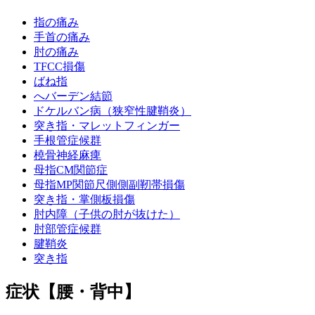
指の痛み
手首の痛み
肘の痛み
TFCC損傷
ばね指
へバーデン結節
ドケルバン病（狭窄性腱鞘炎）
突き指・マレットフィンガー
手根管症候群
橈骨神経麻痺
母指CM関節症
母指MP関節尺側側副靭帯損傷
突き指・掌側板損傷
肘内障（子供の肘が抜けた）
肘部管症候群
腱鞘炎
突き指
症状【腰・背中】