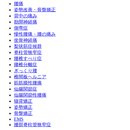
腰痛
姿勢改善・骨盤矯正
背中の痛み
肋間神経痛
側弯症
慢性腰痛・腰の痛み
坐骨神経痛
梨状筋症候群
脊柱管狭窄症
腰椎すべり症
腰椎分離症
ぎっくり腰
椎間板ヘルニア
筋筋膜性腰痛
仙腸関節症
仙腸関節性腰痛
猫背矯正
姿勢矯正
骨盤矯正
EMS
腰部脊柱管狭窄症