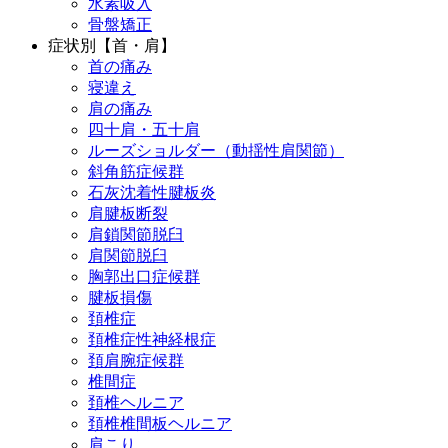
水素吸入
骨盤矯正
症状別【首・肩】
首の痛み
寝違え
肩の痛み
四十肩・五十肩
ルーズショルダー（動揺性肩関節）
斜角筋症候群
石灰沈着性腱板炎
肩腱板断裂
肩鎖関節脱臼
肩関節脱臼
胸郭出口症候群
腱板損傷
頚椎症
頚椎症性神経根症
頚肩腕症候群
椎間症
頚椎ヘルニア
頚椎椎間板ヘルニア
肩こり