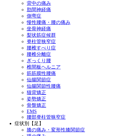
背中の痛み
肋間神経痛
側弯症
慢性腰痛・腰の痛み
坐骨神経痛
梨状筋症候群
脊柱管狭窄症
腰椎すべり症
腰椎分離症
ぎっくり腰
椎間板ヘルニア
筋筋膜性腰痛
仙腸関節症
仙腸関節性腰痛
猫背矯正
姿勢矯正
骨盤矯正
EMS
腰部脊柱管狭窄症
症状別【足】
膝の痛み・変形性膝関節症