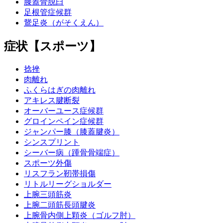
膝蓋骨脱臼
足根管症候群
鵞足炎（がそくえん）
症状【スポーツ】
捻挫
肉離れ
ふくらはぎの肉離れ
アキレス腱断裂
オーバーユース症候群
グロインペイン症候群
ジャンパー膝（膝蓋腱炎）
シンスプリント
シーバー病（踵骨骨端症）
スポーツ外傷
リスフラン靭帯損傷
リトルリーグショルダー
上腕三頭筋炎
上腕二頭筋長頭腱炎
上腕骨内側上顆炎（ゴルフ肘）