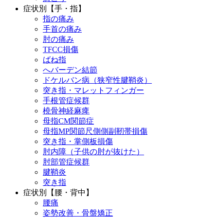
症状別【手・指】
指の痛み
手首の痛み
肘の痛み
TFCC損傷
ばね指
へバーデン結節
ドケルバン病（狭窄性腱鞘炎）
突き指・マレットフィンガー
手根管症候群
橈骨神経麻痺
母指CM関節症
母指MP関節尺側側副靭帯損傷
突き指・掌側板損傷
肘内障（子供の肘が抜けた）
肘部管症候群
腱鞘炎
突き指
症状別【腰・背中】
腰痛
姿勢改善・骨盤矯正