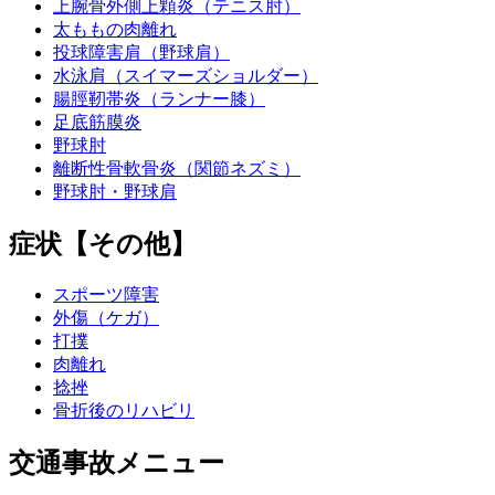
上腕骨外側上顆炎（テニス肘）
太ももの肉離れ
投球障害肩（野球肩）
水泳肩（スイマーズショルダー）
腸脛靭帯炎（ランナー膝）
足底筋膜炎
野球肘
離断性骨軟骨炎（関節ネズミ）
野球肘・野球肩
症状【その他】
スポーツ障害
外傷（ケガ）
打撲
肉離れ
捻挫
骨折後のリハビリ
交通事故メニュー