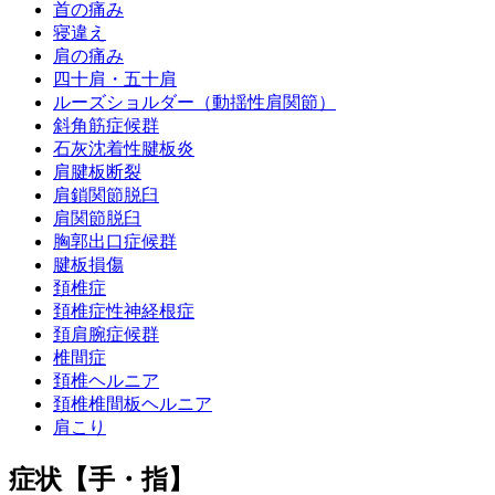
首の痛み
寝違え
肩の痛み
四十肩・五十肩
ルーズショルダー（動揺性肩関節）
斜角筋症候群
石灰沈着性腱板炎
肩腱板断裂
肩鎖関節脱臼
肩関節脱臼
胸郭出口症候群
腱板損傷
頚椎症
頚椎症性神経根症
頚肩腕症候群
椎間症
頚椎ヘルニア
頚椎椎間板ヘルニア
肩こり
症状【手・指】