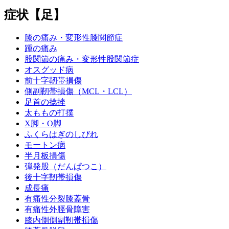
症状【足】
膝の痛み・変形性膝関節症
踵の痛み
股関節の痛み・変形性股関節症
オスグッド病
前十字靭帯損傷
側副靭帯損傷（MCL・LCL）
足首の捻挫
太ももの打撲
X脚・O脚
ふくらはぎのしびれ
モートン病
半月板損傷
弾発股（だんぱつこ）
後十字靭帯損傷
成長痛
有痛性分裂膝蓋骨
有痛性外脛骨障害
膝内側側副靭帯損傷