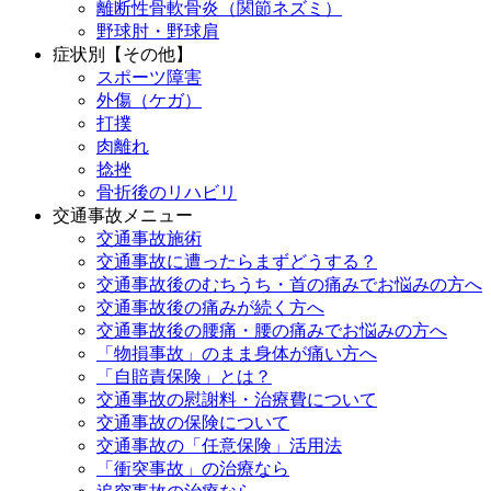
離断性骨軟骨炎（関節ネズミ）
野球肘・野球肩
症状別【その他】
スポーツ障害
外傷（ケガ）
打撲
肉離れ
捻挫
骨折後のリハビリ
交通事故メニュー
交通事故施術
交通事故に遭ったらまずどうする？
交通事故後のむちうち・首の痛みでお悩みの方へ
交通事故後の痛みが続く方へ
交通事故後の腰痛・腰の痛みでお悩みの方へ
「物損事故」のまま身体が痛い方へ
「自賠責保険」とは？
交通事故の慰謝料・治療費について
交通事故の保険について
交通事故の「任意保険」活用法
「衝突事故」の治療なら