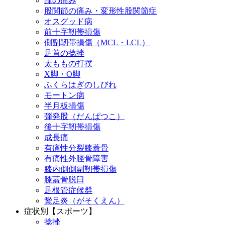
踵の痛み
股関節の痛み・変形性股関節症
オスグッド病
前十字靭帯損傷
側副靭帯損傷（MCL・LCL）
足首の捻挫
太ももの打撲
X脚・O脚
ふくらはぎのしびれ
モートン病
半月板損傷
弾発股（だんぱつこ）
後十字靭帯損傷
成長痛
有痛性分裂膝蓋骨
有痛性外脛骨障害
膝内側側副靭帯損傷
膝蓋骨脱臼
足根管症候群
鵞足炎（がそくえん）
症状別【スポーツ】
捻挫