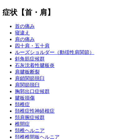
症状【首・肩】
首の痛み
寝違え
肩の痛み
四十肩・五十肩
ルーズショルダー（動揺性肩関節）
斜角筋症候群
石灰沈着性腱板炎
肩腱板断裂
肩鎖関節脱臼
肩関節脱臼
胸郭出口症候群
腱板損傷
頚椎症
頚椎症性神経根症
頚肩腕症候群
椎間症
頚椎ヘルニア
頚椎椎間板ヘルニア