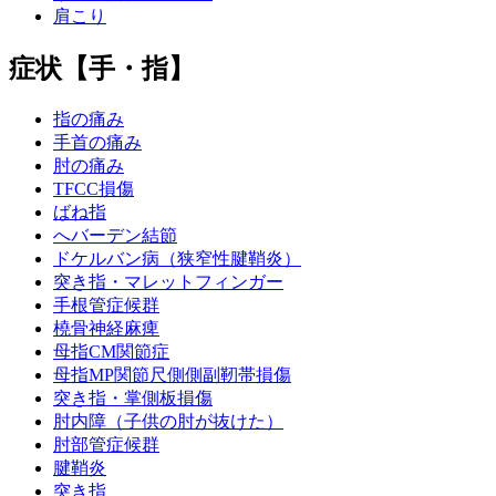
肩こり
症状【手・指】
指の痛み
手首の痛み
肘の痛み
TFCC損傷
ばね指
へバーデン結節
ドケルバン病（狭窄性腱鞘炎）
突き指・マレットフィンガー
手根管症候群
橈骨神経麻痺
母指CM関節症
母指MP関節尺側側副靭帯損傷
突き指・掌側板損傷
肘内障（子供の肘が抜けた）
肘部管症候群
腱鞘炎
突き指