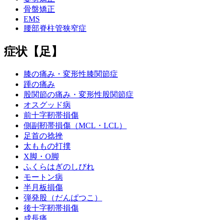
骨盤矯正
EMS
腰部脊柱管狭窄症
症状【足】
膝の痛み・変形性膝関節症
踵の痛み
股関節の痛み・変形性股関節症
オスグッド病
前十字靭帯損傷
側副靭帯損傷（MCL・LCL）
足首の捻挫
太ももの打撲
X脚・O脚
ふくらはぎのしびれ
モートン病
半月板損傷
弾発股（だんぱつこ）
後十字靭帯損傷
成長痛