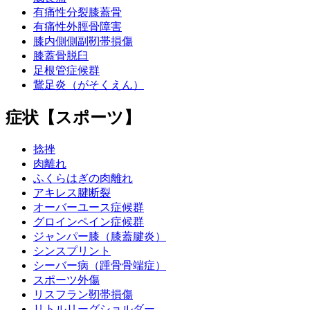
有痛性分裂膝蓋骨
有痛性外脛骨障害
膝内側側副靭帯損傷
膝蓋骨脱臼
足根管症候群
鵞足炎（がそくえん）
症状【スポーツ】
捻挫
肉離れ
ふくらはぎの肉離れ
アキレス腱断裂
オーバーユース症候群
グロインペイン症候群
ジャンパー膝（膝蓋腱炎）
シンスプリント
シーバー病（踵骨骨端症）
スポーツ外傷
リスフラン靭帯損傷
リトルリーグショルダー