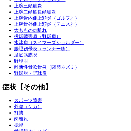
上腕三頭筋炎
上腕二頭筋長頭腱炎
上腕骨内側上顆炎（ゴルフ肘）
上腕骨外側上顆炎（テニス肘）
太ももの肉離れ
投球障害肩（野球肩）
水泳肩（スイマーズショルダー）
腸脛靭帯炎（ランナー膝）
足底筋膜炎
野球肘
離断性骨軟骨炎（関節ネズミ）
野球肘・野球肩
症状【その他】
スポーツ障害
外傷（ケガ）
打撲
肉離れ
捻挫