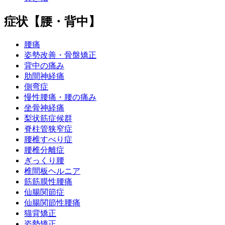
症状【腰・背中】
腰痛
姿勢改善・骨盤矯正
背中の痛み
肋間神経痛
側弯症
慢性腰痛・腰の痛み
坐骨神経痛
梨状筋症候群
脊柱管狭窄症
腰椎すべり症
腰椎分離症
ぎっくり腰
椎間板ヘルニア
筋筋膜性腰痛
仙腸関節症
仙腸関節性腰痛
猫背矯正
姿勢矯正