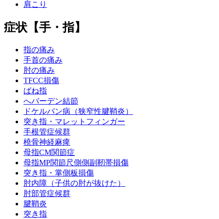
肩こり
症状【手・指】
指の痛み
手首の痛み
肘の痛み
TFCC損傷
ばね指
へバーデン結節
ドケルバン病（狭窄性腱鞘炎）
突き指・マレットフィンガー
手根管症候群
橈骨神経麻痺
母指CM関節症
母指MP関節尺側側副靭帯損傷
突き指・掌側板損傷
肘内障（子供の肘が抜けた）
肘部管症候群
腱鞘炎
突き指