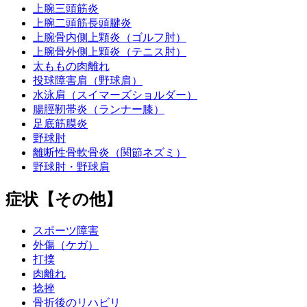
上腕三頭筋炎
上腕二頭筋長頭腱炎
上腕骨内側上顆炎（ゴルフ肘）
上腕骨外側上顆炎（テニス肘）
太ももの肉離れ
投球障害肩（野球肩）
水泳肩（スイマーズショルダー）
腸脛靭帯炎（ランナー膝）
足底筋膜炎
野球肘
離断性骨軟骨炎（関節ネズミ）
野球肘・野球肩
症状【その他】
スポーツ障害
外傷（ケガ）
打撲
肉離れ
捻挫
骨折後のリハビリ