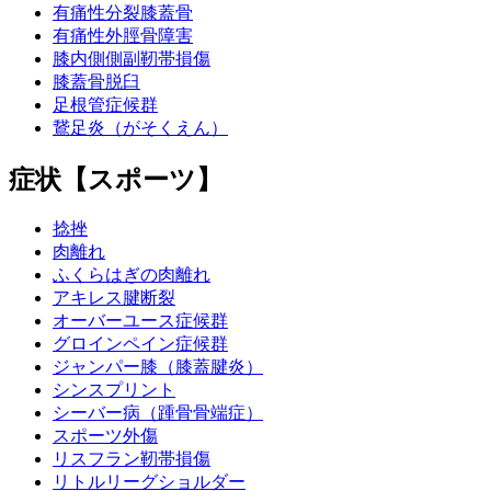
有痛性分裂膝蓋骨
有痛性外脛骨障害
膝内側側副靭帯損傷
膝蓋骨脱臼
足根管症候群
鵞足炎（がそくえん）
症状【スポーツ】
捻挫
肉離れ
ふくらはぎの肉離れ
アキレス腱断裂
オーバーユース症候群
グロインペイン症候群
ジャンパー膝（膝蓋腱炎）
シンスプリント
シーバー病（踵骨骨端症）
スポーツ外傷
リスフラン靭帯損傷
リトルリーグショルダー