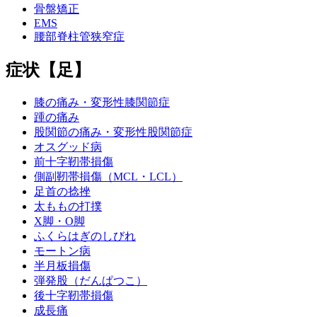
骨盤矯正
EMS
腰部脊柱管狭窄症
症状【足】
膝の痛み・変形性膝関節症
踵の痛み
股関節の痛み・変形性股関節症
オスグッド病
前十字靭帯損傷
側副靭帯損傷（MCL・LCL）
足首の捻挫
太ももの打撲
X脚・O脚
ふくらはぎのしびれ
モートン病
半月板損傷
弾発股（だんぱつこ）
後十字靭帯損傷
成長痛