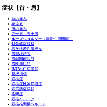
症状【首・肩】
首の痛み
寝違え
肩の痛み
四十肩・五十肩
ルーズショルダー（動揺性肩関節）
斜角筋症候群
石灰沈着性腱板炎
肩腱板断裂
肩鎖関節脱臼
肩関節脱臼
胸郭出口症候群
腱板損傷
頚椎症
頚椎症性神経根症
頚肩腕症候群
椎間症
頚椎ヘルニア
頚椎椎間板ヘルニア