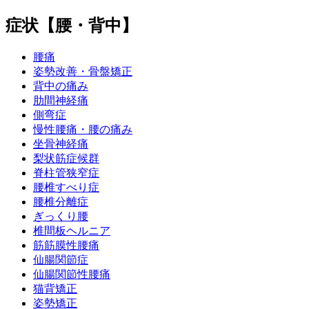
症状【腰・背中】
腰痛
姿勢改善・骨盤矯正
背中の痛み
肋間神経痛
側弯症
慢性腰痛・腰の痛み
坐骨神経痛
梨状筋症候群
脊柱管狭窄症
腰椎すべり症
腰椎分離症
ぎっくり腰
椎間板ヘルニア
筋筋膜性腰痛
仙腸関節症
仙腸関節性腰痛
猫背矯正
姿勢矯正